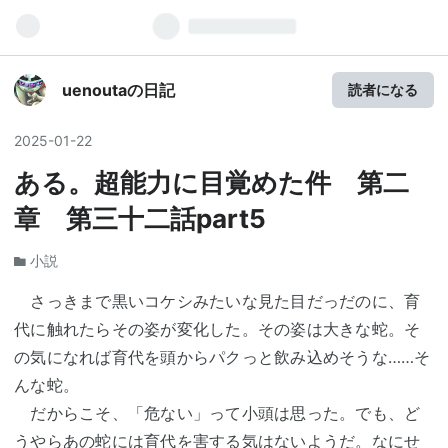
uenoutaの日記
読者になる
2025
-
01
-
22
ある。超能力に目覚めた件 第二
章 第三十二話part5
小説
さっきまで黒いコケシみたいな見た目だっだのに、育
代に触れたらその姿が変化した。その姿は大きな蛇。そ
の気になれば育代を頭からパクっと飲み込めそうな……そ
んな蛇。
だからこそ、「危ない」って小頭は思った。でも、ど
うやらあの蛇には育代を害する気はないようだ。なにせ