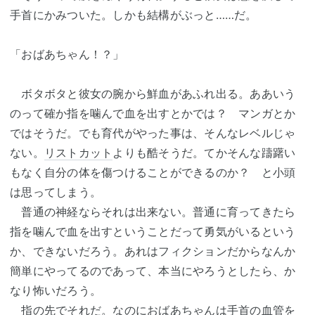
手首にかみついた。しかも結構がぶっと……だ。
「おばあちゃん！？」
ボタボタと彼女の腕から鮮血があふれ出る。ああいう
のって確か指を噛んで血を出すとかでは？ マンガとか
ではそうだ。でも育代がやった事は、そんなレベルじゃ
ない。
リストカット
よりも酷そうだ。てかそんな躊躇い
もなく自分の体を傷つけることができるのか？ と小頭
は思ってしまう。
普通の神経ならそれは出来ない。普通に育ってきたら
指を噛んで血を出すということだって勇気がいるという
か、できないだろう。あれはフィクションだからなんか
簡単にやってるのであって、本当にやろうとしたら、か
なり怖いだろう。
指の先でそれだ。なのにおばあちゃんは手首の血管を